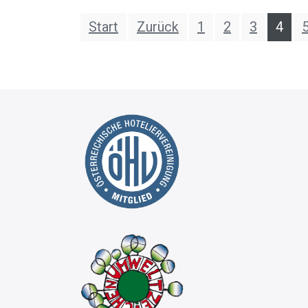
Start
Zurück
1
2
3
4