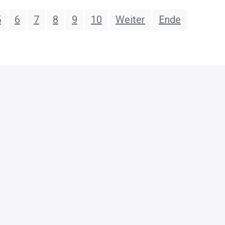
5
6
7
8
9
10
Weiter
Ende