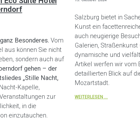
 Eco Suite Hotel
erndorf
Salzburg bietet in Sac
Kunst ein facettenreic
auch neugierige Besuch
s ganz Besonderes.
Vom
Galerien, Straßenkunst 
l aus können Sie nicht
dynamische und vielfäl
leben, sondern auch auf
Artikel werfen wir vom 
berndorf gehen – der
detaillierten Blick auf 
liedes „Stille Nacht,
Mozartstadt.
e-Nacht-Kapelle,
Veranstaltungen zur
WEITERLESEN ...
chkeit, in die
ion einzutauchen.